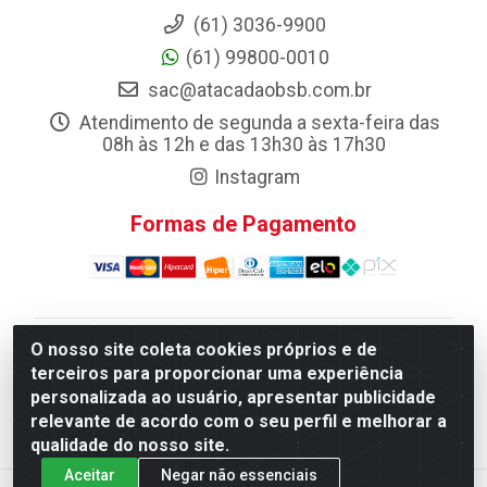
(61) 3036-9900
(61) 99800-0010
sac@atacadaobsb.com.br
Atendimento de segunda a sexta-feira das
08h às 12h e das 13h30 às 17h30
Instagram
Formas de Pagamento
O nosso site coleta cookies próprios e de
Atacadao da Limpeza F. Pereira Queiroz Comercio e
terceiros para proporcionar uma experiência
Distribuicao LTDA - Quadra Qi 10 Lotes 39 e, 41 - Setor
personalizada ao usuário, apresentar publicidade
Industrial (Taguatinga), Brasília/DF - CEP 72.135-100 -
relevante de acordo com o seu perfil e melhorar a
CNPJ 13.184.675/0001-80
qualidade do nosso site.
Aceitar
Negar não essenciais