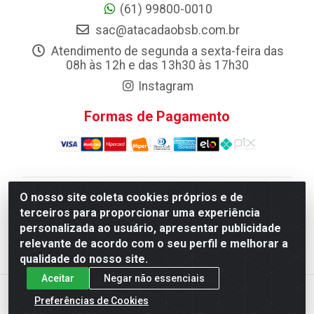
(61) 99800-0010
sac@atacadaobsb.com.br
Atendimento de segunda a sexta-feira das
08h às 12h e das 13h30 às 17h30
Instagram
Formas de Pagamento
O nosso site coleta cookies próprios e de
Atacadao da Limpeza F. Pereira Queiroz Comercio e
terceiros para proporcionar uma experiência
Distribuicao LTDA - Quadra Qi 10 Lotes 39 e, 41 - Setor
personalizada ao usuário, apresentar publicidade
Industrial (Taguatinga), Brasília/DF - CEP 72.135-100 -
relevante de acordo com o seu perfil e melhorar a
CNPJ 13.184.675/0001-80
qualidade do nosso site.
Aceitar
Negar não essenciais
Preferências de Cookies