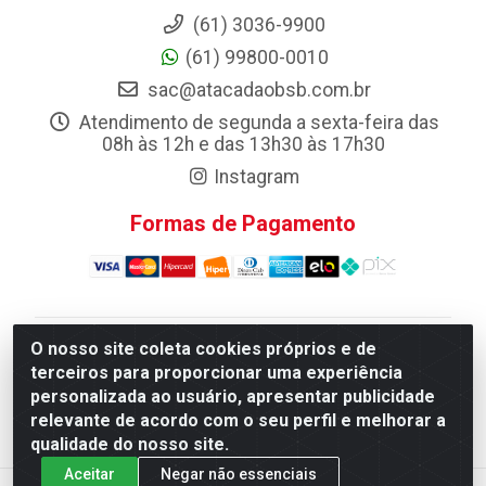
(61) 3036-9900
(61) 99800-0010
sac@atacadaobsb.com.br
Atendimento de segunda a sexta-feira das
08h às 12h e das 13h30 às 17h30
Instagram
Formas de Pagamento
O nosso site coleta cookies próprios e de
Atacadao da Limpeza F. Pereira Queiroz Comercio e
terceiros para proporcionar uma experiência
Distribuicao LTDA - Quadra Qi 10 Lotes 39 e, 41 - Setor
personalizada ao usuário, apresentar publicidade
Industrial (Taguatinga), Brasília/DF - CEP 72.135-100 -
relevante de acordo com o seu perfil e melhorar a
CNPJ 13.184.675/0001-80
qualidade do nosso site.
Aceitar
Negar não essenciais