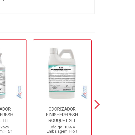
ZADOR
ODORIZADOR
ODORIZA
RFRESH
FINISHERFRESH
FINISHERF
 1LT
BOUQUET 2LT
SUMMER 2
 2529
Código: 10924
Código: 10
m: FR/1
Embalagem: FR/1
Embalagem: 