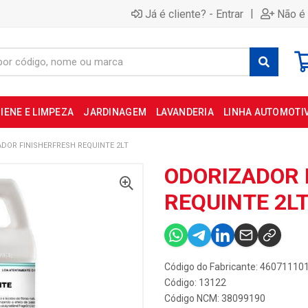
|
Já é cliente? - Entrar
Não é 
IENE E LIMPEZA
JARDINAGEM
LAVANDERIA
LINHA AUTOMOTI
DOR FINISHERFRESH REQUINTE 2LT
ODORIZADOR 
REQUINTE 2L
Código do Fabricante: 46071110
Código: 13122
Código NCM: 38099190