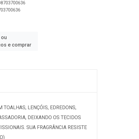
908703700636
8703700636
 ou
ços e comprar
M TOALHAS, LENÇÓIS, EDREDONS,
PASSADORIA, DEIXANDO OS TECIDOS
SSIONAIS. SUA FRAGRÂNCIA RESISTE
O)