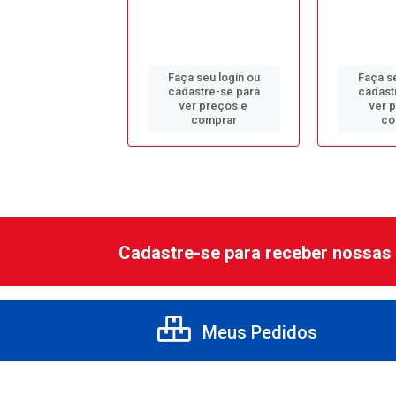
 seu login ou
Faça seu login ou
Faça se
astre-se para
cadastre-se para
cadast
er preços e
ver preços e
ver 
comprar
comprar
co
Cadastre-se para receber nossas 
Meus Pedidos