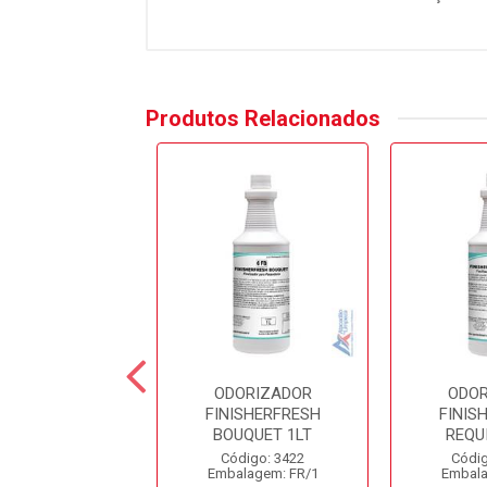
Produtos Relacionados
ORIZADOR
ODORIZADOR
ODOR
ISHERFRESH
FINISHERFRESH
FINIS
UMMER 2LT
BOUQUET 1LT
REQU
digo: 10861
Código: 3422
Códig
alagem: FR/1
Embalagem: FR/1
Embala