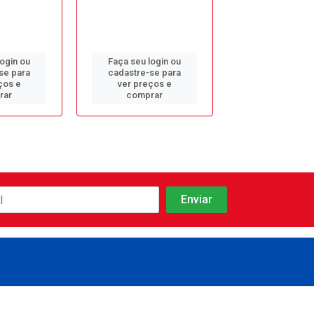
login ou
Faça seu login ou
Faça seu log
se para
cadastre-se para
cadastre-se 
ços e
ver preços e
ver preços
rar
comprar
comprar