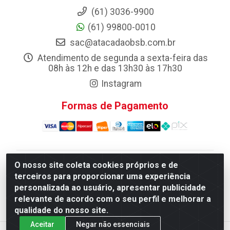
(61) 3036-9900
(61) 99800-0010
sac@atacadaobsb.com.br
Atendimento de segunda a sexta-feira das
08h às 12h e das 13h30 às 17h30
Instagram
Formas de Pagamento
O nosso site coleta cookies próprios e de
Atacadao da Limpeza F. Pereira Queiroz Comercio e
terceiros para proporcionar uma experiência
Distribuicao LTDA - Quadra Qi 10 Lotes 39 e, 41 - Setor
personalizada ao usuário, apresentar publicidade
Industrial (Taguatinga), Brasília/DF - CEP 72.135-100 -
relevante de acordo com o seu perfil e melhorar a
CNPJ 13.184.675/0001-80
qualidade do nosso site.
Aceitar
Negar não essenciais