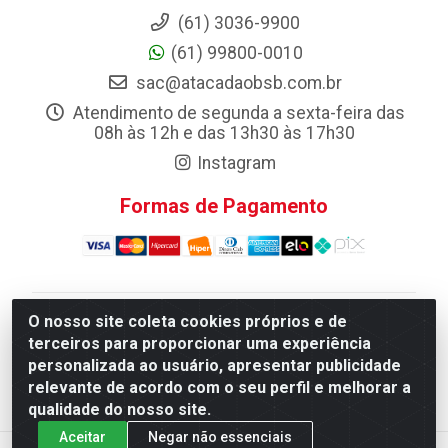
(61) 3036-9900
(61) 99800-0010
sac@atacadaobsb.com.br
Atendimento de segunda a sexta-feira das
08h às 12h e das 13h30 às 17h30
Instagram
Formas de Pagamento
O nosso site coleta cookies próprios e de
Atacadao da Limpeza F. Pereira Queiroz Comercio e
terceiros para proporcionar uma experiência
Distribuicao LTDA - Quadra Qi 10 Lotes 39 e, 41 - Setor
personalizada ao usuário, apresentar publicidade
Industrial (Taguatinga), Brasília/DF - CEP 72.135-100 -
relevante de acordo com o seu perfil e melhorar a
CNPJ 13.184.675/0001-80
qualidade do nosso site.
Aceitar
Negar não essenciais