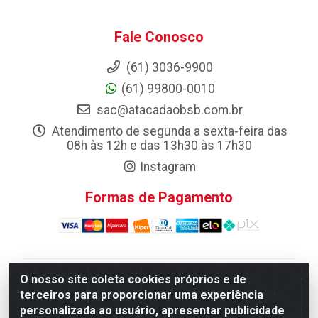
Fale Conosco
(61) 3036-9900
(61) 99800-0010
sac@atacadaobsb.com.br
Atendimento de segunda a sexta-feira das
08h às 12h e das 13h30 às 17h30
Instagram
Formas de Pagamento
O nosso site coleta cookies próprios e de
Atacadao da Limpeza F. Pereira Queiroz Comercio e
terceiros para proporcionar uma experiência
Distribuicao LTDA - Quadra Qi 10 Lotes 39 e, 41 - Setor
personalizada ao usuário, apresentar publicidade
Industrial (Taguatinga), Brasília/DF - CEP 72.135-100 -