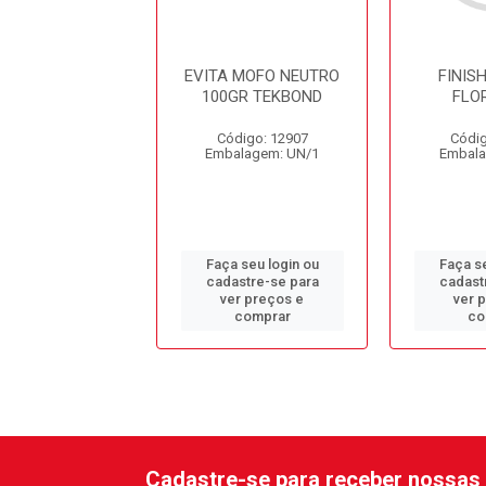
ISHERFRESH
EVITA MOFO NEUTRO
FINIS
LORAL 5LT
100GR TEKBOND
FLO
digo: 14550
Código: 12907
Códig
alagem: GL/1
Embalagem: UN/1
Embala
 seu login ou
Faça seu login ou
Faça se
astre-se para
cadastre-se para
cadast
er preços e
ver preços e
ver 
comprar
comprar
co
Cadastre-se para receber nossas 