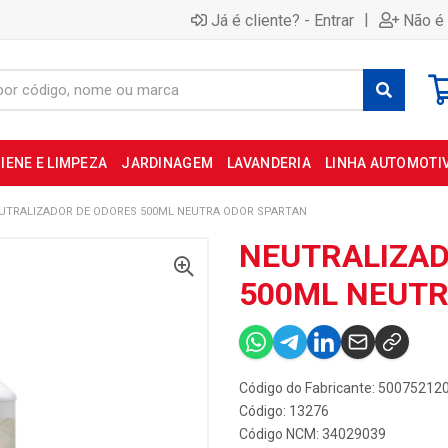
|
Já é cliente? - Entrar
Não é 
IENE E LIMPEZA
JARDINAGEM
LAVANDERIA
LINHA AUTOMOTI
UTRALIZADOR DE ODORES 500ML NEUTRA ODOR SPARTAN
NEUTRALIZAD
500ML NEUTR
Código do Fabricante: 50075212
Código: 13276
Código NCM: 34029039