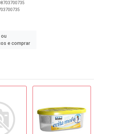
908703700735
8703700735
 ou
ços e comprar