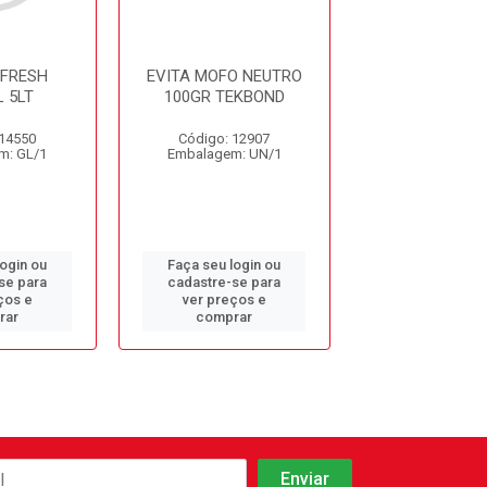
RFRESH
EVITA MOFO NEUTRO
FINISHERF
 5LT
100GR TEKBOND
FLORAL 5
 14550
Código: 12907
Código: 14
m: GL/1
Embalagem: UN/1
Embalagem: 
login ou
Faça seu login ou
Faça seu log
se para
cadastre-se para
cadastre-se 
ços e
ver preços e
ver preços
rar
comprar
comprar