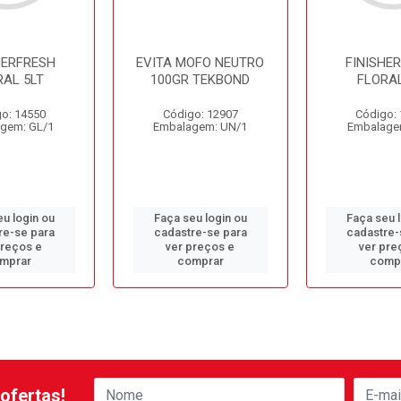
HERFRESH
EVITA MOFO NEUTRO
FINISHE
RAL 5LT
100GR TEKBOND
FLORAL
o: 14550
Código: 12907
Código:
gem: GL/1
Embalagem: UN/1
Embalage
u login ou
Faça seu login ou
Faça seu 
re-se para
cadastre-se para
cadastre-
preços e
ver preços e
ver pre
mprar
comprar
comp
ofertas!