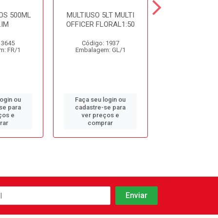
OS 500ML
MULTIUSO 5LT MULTI
DET. DESINF. 
IM
OFFICER FLORAL1:50
5LT CDC10 S
 3645
Código: 1937
Código: 9
m: FR/1
Embalagem: GL/1
Embalagem: 
login ou
Faça seu login ou
Faça seu log
se para
cadastre-se para
cadastre-se 
ços e
ver preços e
ver preços
rar
comprar
comprar