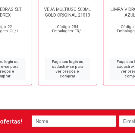
PEDRAS 5LT
VEJA MULTIUSO 500ML
LIMPA VIDR
EDREX
GOLD ORIGINAL 21010
AZUL
igo: 22
Código: 254
Código:
gem: GL/1
Embalagem: FR/1
Embalage
u login ou
Faça seu login ou
Faça seu 
re-se para
cadastre-se para
cadastre-
preços e
ver preços e
ver pre
mprar
comprar
comp
ofertas!