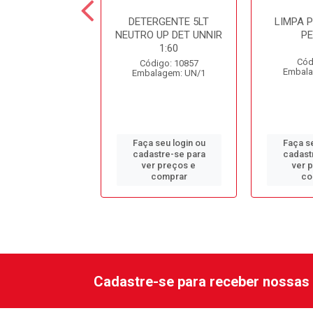
ESINF. CLORADO
DETERGENTE 5LT
LIMPA 
DC10 SPARTAN
NEUTRO UP DET UNNIR
P
1:60
ódigo: 979
Cód
Código: 10857
alagem: GL/1
Embala
Embalagem: UN/1
 seu login ou
Faça seu login ou
Faça se
astre-se para
cadastre-se para
cadast
er preços e
ver preços e
ver 
comprar
comprar
co
Cadastre-se para receber nossas 