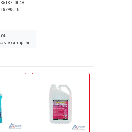
898518790048
8518790048
 ou
ços e comprar