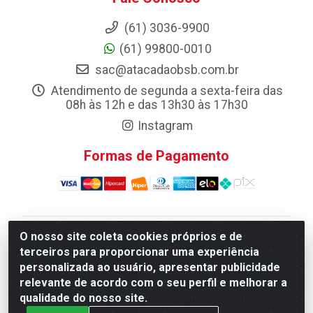
(61) 3036-9900
(61) 99800-0010
sac@atacadaobsb.com.br
Atendimento de segunda a sexta-feira das
08h às 12h e das 13h30 às 17h30
Instagram
Formas de Pagamento
O nosso site coleta cookies próprios e de
Atacadao da Limpeza F. Pereira Queiroz Comercio e
terceiros para proporcionar uma experiência
Distribuicao LTDA - Quadra Qi 10 Lotes 39 e, 41 - Setor
personalizada ao usuário, apresentar publicidade
Industrial (Taguatinga), Brasília/DF - CEP 72.135-100 -
relevante de acordo com o seu perfil e melhorar a
CNPJ 13.184.675/0001-80
qualidade do nosso site.