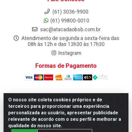
(61) 3036-9900
(61) 99800-0010
sac@atacadaobsb.com.br
Atendimento de segunda a sexta-feira das
08h às 12h e das 13h30 às 17h30
Instagram
Formas de Pagamento
O nosso site coleta cookies próprios e de
Atacadao da Limpeza F. Pereira Queiroz Comercio e
terceiros para proporcionar uma experiência
Distribuicao LTDA - Quadra Qi 10 Lotes 39 e, 41 - Setor
personalizada ao usuário, apresentar publicidade
Industrial (Taguatinga), Brasília/DF - CEP 72.135-100 -
relevante de acordo com o seu perfil e melhorar a
CNPJ 13.184.675/0001-80
qualidade do nosso site.