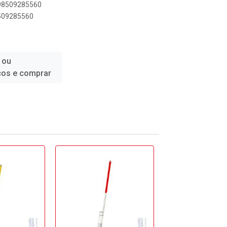
898509285560
8509285560
 ou
ços e comprar