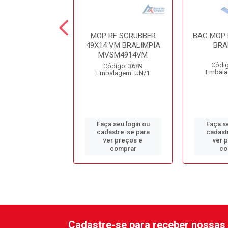
L MOP SPRAY
MOP RF SCRUBBER
BAC MOP 
ITA SB71160
49X14 VM BRALIMPIA
BRA
MVSM4914VM
ódigo: 9890
Códig
Código: 3689
alagem: UN/1
Embala
Embalagem: UN/1
 seu login ou
Faça seu login ou
Faça se
astre-se para
cadastre-se para
cadast
er preços e
ver preços e
ver 
comprar
comprar
co
Cadastre-se para receber nossas 