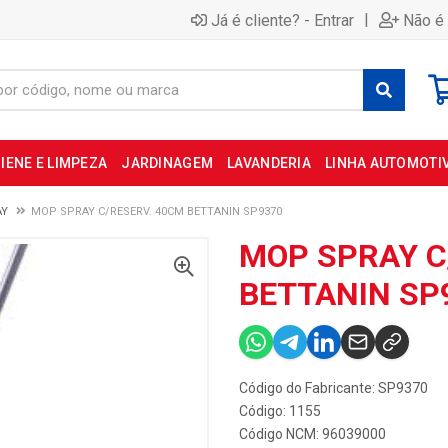
|
Já é cliente? - Entrar
Não é 
IENE E LIMPEZA
JARDINAGEM
LAVANDERIA
LINHA AUTOMOTI
AY
MOP SPRAY C/RESERV. 40CM BETTANIN SP9370
MOP SPRAY C
BETTANIN SP
Código do Fabricante: SP9370
Código: 1155
Código NCM: 96039000