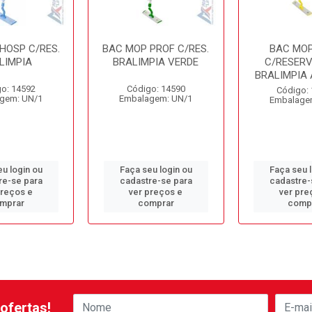
HOSP C/RES.
BAC MOP PROF C/RES.
BAC MOP
LIMPIA
BRALIMPIA VERDE
C/RESERV
BRALIMPIA
o: 14592
Código: 14590
Código:
gem: UN/1
Embalagem: UN/1
Embalage
u login ou
Faça seu login ou
Faça seu 
re-se para
cadastre-se para
cadastre-
preços e
ver preços e
ver pre
mprar
comprar
comp
ofertas!