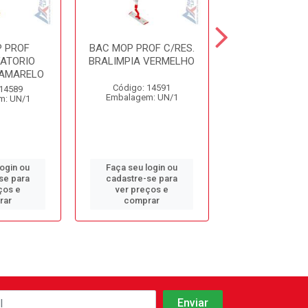
 PROF
BAC MOP PROF C/RES.
REFIL MOP 
ATORIO
BRALIMPIA VERMELHO
MOPPITA SB
 AMARELO
Código: 14591
Código: 98
 14589
Embalagem: UN/1
Embalagem: 
m: UN/1
login ou
Faça seu login ou
Faça seu log
se para
cadastre-se para
cadastre-se 
ços e
ver preços e
ver preços
rar
comprar
comprar