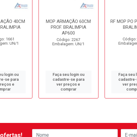
AÇÃO 40CM
MOP ARMAÇÃO 60CM
RF MOP PO 
BRALIMPIA
PROF. BRALIMPIA
BRALI
AP600
go: 1661
Código:
Código: 2267
gem: UN/1
Embalage
Embalagem: UN/1
u login ou
Faça seu login ou
Faça seu 
re-se para
cadastre-se para
cadastre-
preços e
ver preços e
ver pre
mprar
comprar
comp
ofertas!