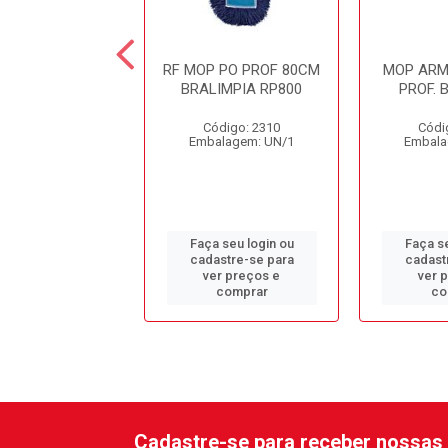
AO BENDY BIT
RF MOP PO PROF 80CM
MOP ARM
CM S/ TTS
BRALIMPIA RP800
PROF. 
ódigo: 4223
Código: 2310
Códi
alagem: UN/1
Embalagem: UN/1
Embala
 seu login ou
Faça seu login ou
Faça se
astre-se para
cadastre-se para
cadast
er preços e
ver preços e
ver 
comprar
comprar
co
Cadastre-se para receber nossas 