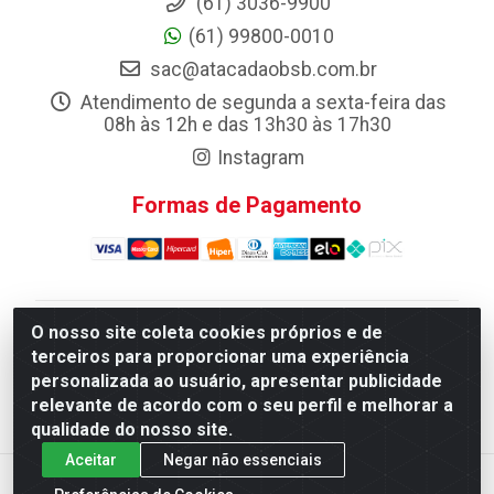
(61) 3036-9900
(61) 99800-0010
sac@atacadaobsb.com.br
Atendimento de segunda a sexta-feira das
08h às 12h e das 13h30 às 17h30
Instagram
Formas de Pagamento
O nosso site coleta cookies próprios e de
Atacadao da Limpeza F. Pereira Queiroz Comercio e
terceiros para proporcionar uma experiência
Distribuicao LTDA - Quadra Qi 10 Lotes 39 e, 41 - Setor
personalizada ao usuário, apresentar publicidade
Industrial (Taguatinga), Brasília/DF - CEP 72.135-100 -
relevante de acordo com o seu perfil e melhorar a
CNPJ 13.184.675/0001-80
qualidade do nosso site.
Aceitar
Negar não essenciais