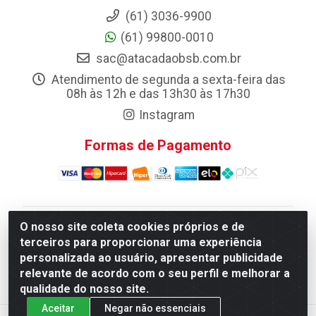
(61) 3036-9900
(61) 99800-0010
sac@atacadaobsb.com.br
Atendimento de segunda a sexta-feira das
08h às 12h e das 13h30 às 17h30
Instagram
Formas de Pagamento
O nosso site coleta cookies próprios e de
Atacadao da Limpeza F. Pereira Queiroz Comercio e
terceiros para proporcionar uma experiência
Distribuicao LTDA - Quadra Qi 10 Lotes 39 e, 41 - Setor
personalizada ao usuário, apresentar publicidade
Industrial (Taguatinga), Brasília/DF - CEP 72.135-100 -
relevante de acordo com o seu perfil e melhorar a
CNPJ 13.184.675/0001-80
qualidade do nosso site.
Aceitar
Negar não essenciais