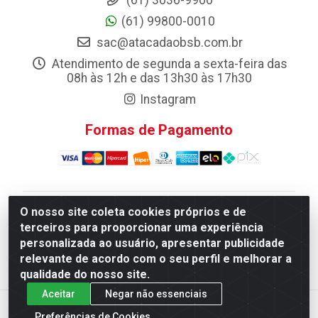
(61) 3036-9900
(61) 99800-0010
sac@atacadaobsb.com.br
Atendimento de segunda a sexta-feira das
08h às 12h e das 13h30 às 17h30
Instagram
Formas de Pagamento
O nosso site coleta cookies próprios e de
Atacadao da Limpeza F. Pereira Queiroz Comercio e
terceiros para proporcionar uma experiência
Distribuicao LTDA - Quadra Qi 10 Lotes 39 e, 41 - Setor
personalizada ao usuário, apresentar publicidade
Industrial (Taguatinga), Brasília/DF - CEP 72.135-100 -
relevante de acordo com o seu perfil e melhorar a
CNPJ 13.184.675/0001-80
qualidade do nosso site.
Aceitar
Negar não essenciais
Preferências de Cookies