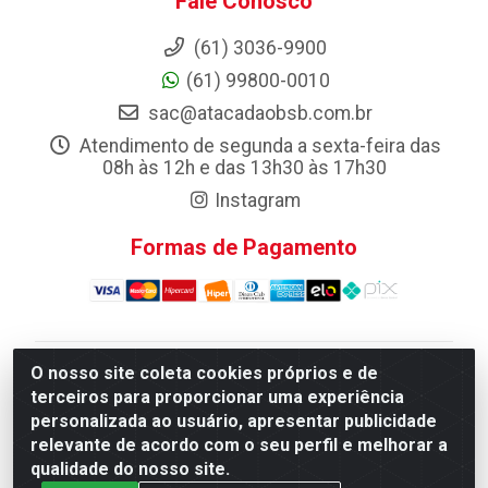
Fale Conosco
(61) 3036-9900
(61) 99800-0010
sac@atacadaobsb.com.br
Atendimento de segunda a sexta-feira das
08h às 12h e das 13h30 às 17h30
Instagram
Formas de Pagamento
O nosso site coleta cookies próprios e de
Atacadao da Limpeza F. Pereira Queiroz Comercio e
terceiros para proporcionar uma experiência
Distribuicao LTDA - Quadra Qi 10 Lotes 39 e, 41 - Setor
personalizada ao usuário, apresentar publicidade
Industrial (Taguatinga), Brasília/DF - CEP 72.135-100 -
relevante de acordo com o seu perfil e melhorar a
CNPJ 13.184.675/0001-80
qualidade do nosso site.