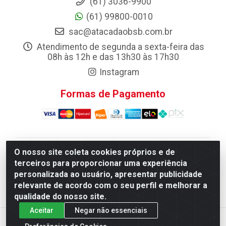
(61) 3036-9900
(61) 99800-0010
sac@atacadaobsb.com.br
Atendimento de segunda a sexta-feira das
08h às 12h e das 13h30 às 17h30
Instagram
Formas de Pagamento
O nosso site coleta cookies próprios e de
Atacadao da Limpeza F. Pereira Queiroz Comercio e
terceiros para proporcionar uma experiência
Distribuicao LTDA - Quadra Qi 10 Lotes 39 e, 41 - Setor
personalizada ao usuário, apresentar publicidade
Industrial (Taguatinga), Brasília/DF - CEP 72.135-100 -
relevante de acordo com o seu perfil e melhorar a
CNPJ 13.184.675/0001-80
qualidade do nosso site.
Aceitar
Negar não essenciais