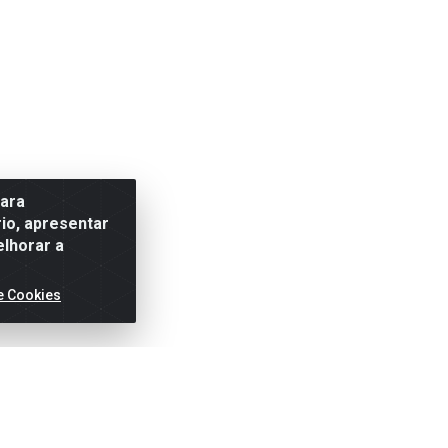
para
io, apresentar
elhorar a
e Cookies