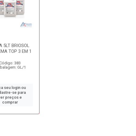
A 5LT BRIOSOL
EMA TOP 3 EM 1
Código: 383
balagem: GL/1
a seu login ou
dastre-se para
ver preços e
comprar