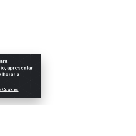
para
io, apresentar
elhorar a
e Cookies