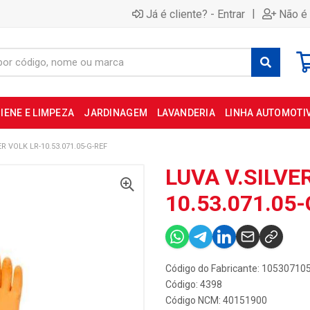
|
Já é cliente? - Entrar
Não é 
IENE E LIMPEZA
JARDINAGEM
LAVANDERIA
LINHA AUTOMOTI
ER VOLK LR-10.53.071.05-G-REF
LUVA V.SILVE
10.53.071.05
Código do Fabricante: 10530710
Código: 4398
Código NCM: 40151900