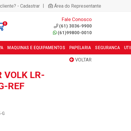
|
cliente? - Cadastrar
Área do Representante
Fale Conosco
0
(61) 3036-9900
(61)99800-0010
VA
MAQUINAS E EQUIPAMENTOS
PAPELARIA
SEGURANCA
UT
VOLTAR
R VOLK LR-
-G-REF
5-G