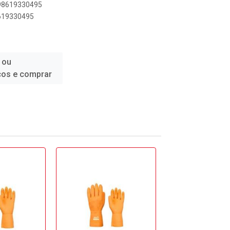
898619330495
8619330495
 ou
ços e comprar