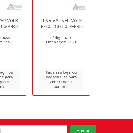
VER VOLK
LUVA V.SILVER VOLK
LUVA V.SILVE
1.05-P-REF
LR-10.53.071.05-M-REF
LR-10.53.071.0
 10456
Código: 4397
Código: 10
m: PR/1
Embalagem: PR/1
Embalagem: 
login ou
Faça seu login ou
Faça seu log
se para
cadastre-se para
cadastre-se 
ços e
ver preços e
ver preços
rar
comprar
comprar