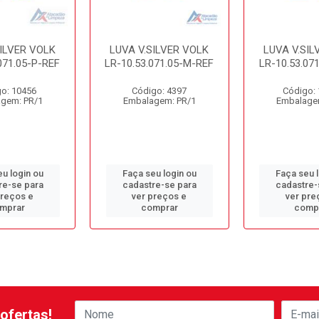
SILVER VOLK
LUVA V.SILVER VOLK
LUVA V.SIL
071.05-P-REF
LR-10.53.071.05-M-REF
LR-10.53.07
o: 10456
Código: 4397
Código:
gem: PR/1
Embalagem: PR/1
Embalage
u login ou
Faça seu login ou
Faça seu 
re-se para
cadastre-se para
cadastre-
preços e
ver preços e
ver pre
mprar
comprar
comp
ofertas!