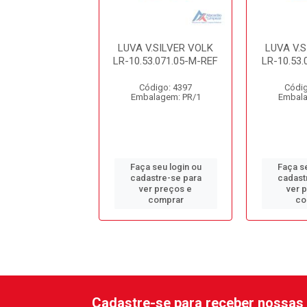
V.SILVER VOLK
LUVA V.SILVER VOLK
LUVA V.
53.071.05-P-REF
LR-10.53.071.05-M-REF
LR-10.53.
digo: 10456
Código: 4397
Códig
alagem: PR/1
Embalagem: PR/1
Embala
 seu login ou
Faça seu login ou
Faça se
astre-se para
cadastre-se para
cadast
er preços e
ver preços e
ver 
comprar
comprar
co
Cadastre-se para receber nossas 