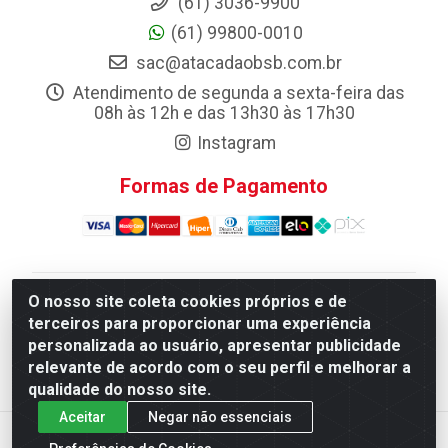
(61) 3036-9900
(61) 99800-0010
sac@atacadaobsb.com.br
Atendimento de segunda a sexta-feira das
08h às 12h e das 13h30 às 17h30
Instagram
Formas de Pagamento
O nosso site coleta cookies próprios e de
Atacadao da Limpeza F. Pereira Queiroz Comercio e
terceiros para proporcionar uma experiência
Distribuicao LTDA - Quadra Qi 10 Lotes 39 e, 41 - Setor
personalizada ao usuário, apresentar publicidade
Industrial (Taguatinga), Brasília/DF - CEP 72.135-100 -
relevante de acordo com o seu perfil e melhorar a
CNPJ 13.184.675/0001-80
qualidade do nosso site.
Aceitar
Negar não essenciais