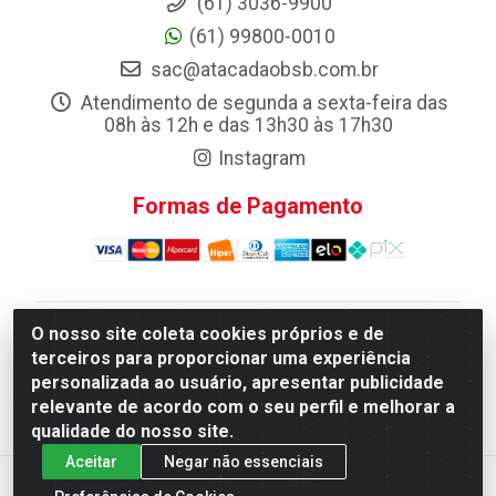
(61) 3036-9900
(61) 99800-0010
sac@atacadaobsb.com.br
Atendimento de segunda a sexta-feira das
08h às 12h e das 13h30 às 17h30
Instagram
Formas de Pagamento
O nosso site coleta cookies próprios e de
Atacadao da Limpeza F. Pereira Queiroz Comercio e
terceiros para proporcionar uma experiência
Distribuicao LTDA - Quadra Qi 10 Lotes 39 e, 41 - Setor
personalizada ao usuário, apresentar publicidade
Industrial (Taguatinga), Brasília/DF - CEP 72.135-100 -
relevante de acordo com o seu perfil e melhorar a
CNPJ 13.184.675/0001-80
qualidade do nosso site.
Aceitar
Negar não essenciais