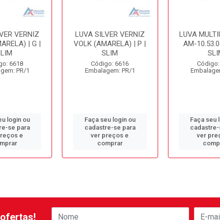
LVER VERNIZ
LUVA SILVER VERNIZ
LUVA MULTI
ARELA) | G |
VOLK (AMARELA) | P |
AM-10.53.0
SLIM
SLIM
SLI
go: 6618
Código: 6616
Código:
gem: PR/1
Embalagem: PR/1
Embalage
u login ou
Faça seu login ou
Faça seu 
re-se para
cadastre-se para
cadastre-
preços e
ver preços e
ver pre
mprar
comprar
comp
ofertas!