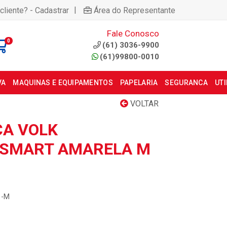
|
cliente? - Cadastrar
Área do Representante
Fale Conosco
0
(61) 3036-9900
(61)99800-0010
VA
MAQUINAS E EQUIPAMENTOS
PAPELARIA
SEGURANCA
UT
VOLTAR
CA VOLK
 SMART AMARELA M
1-M