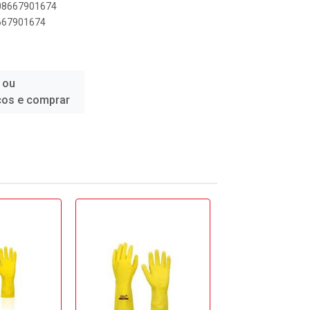
908667901674
8667901674
 ou
ços e comprar