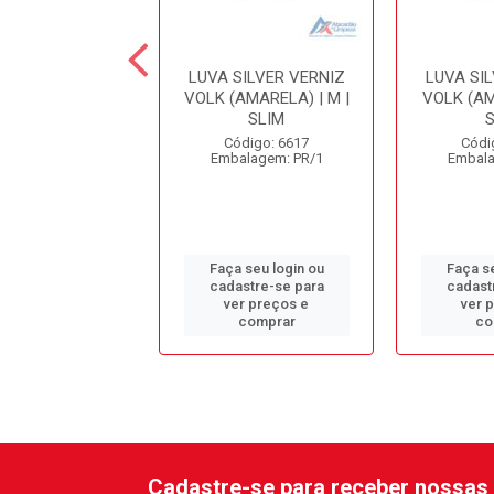
MULTIUSO VOLK
LUVA SILVER VERNIZ
LUVA SI
.53.044.01-P-
VOLK (AMARELA) | M |
VOLK (AM
SLIM
SLIM
ódigo: 7782
Código: 6617
Códi
alagem: PR/1
Embalagem: PR/1
Embala
 seu login ou
Faça seu login ou
Faça se
astre-se para
cadastre-se para
cadast
er preços e
ver preços e
ver 
comprar
comprar
co
Cadastre-se para receber nossas 