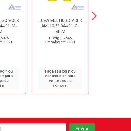
USO VOLK
LUVA MULTIUSO VOLK
LUVA MULTIUS
44.01-M-
AM-10.53.044.01-G-
AM-10.53.044
M
SLIM
SLIM
 6025
Código: 7645
Código: 77
m: PR/1
Embalagem: PR/1
Embalagem: 
login ou
Faça seu login ou
Faça seu log
se para
cadastre-se para
cadastre-se 
ços e
ver preços e
ver preços
rar
comprar
comprar