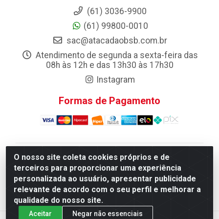
(61) 3036-9900
(61) 99800-0010
sac@atacadaobsb.com.br
Atendimento de segunda a sexta-feira das
08h às 12h e das 13h30 às 17h30
Instagram
Formas de Pagamento
O nosso site coleta cookies próprios e de
Atacadao da Limpeza F. Pereira Queiroz Comercio e
terceiros para proporcionar uma experiência
Distribuicao LTDA - Quadra Qi 10 Lotes 39 e, 41 - Setor
personalizada ao usuário, apresentar publicidade
Industrial (Taguatinga), Brasília/DF - CEP 72.135-100 -
relevante de acordo com o seu perfil e melhorar a
CNPJ 13.184.675/0001-80
qualidade do nosso site.
Aceitar
Negar não essenciais