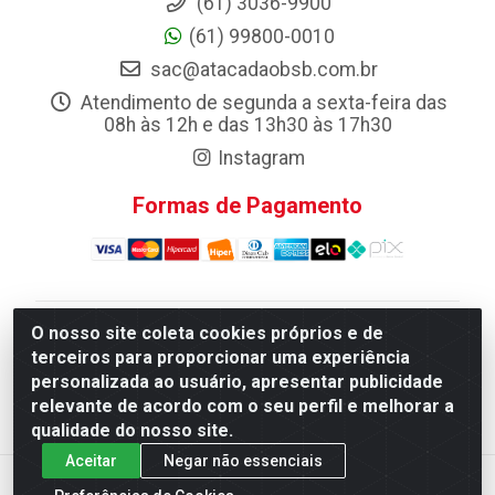
(61) 3036-9900
(61) 99800-0010
sac@atacadaobsb.com.br
Atendimento de segunda a sexta-feira das
08h às 12h e das 13h30 às 17h30
Instagram
Formas de Pagamento
O nosso site coleta cookies próprios e de
Atacadao da Limpeza F. Pereira Queiroz Comercio e
terceiros para proporcionar uma experiência
Distribuicao LTDA - Quadra Qi 10 Lotes 39 e, 41 - Setor
personalizada ao usuário, apresentar publicidade
Industrial (Taguatinga), Brasília/DF - CEP 72.135-100 -
relevante de acordo com o seu perfil e melhorar a
CNPJ 13.184.675/0001-80
qualidade do nosso site.
Aceitar
Negar não essenciais