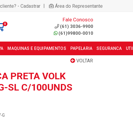
|
cliente? - Cadastrar
Área do Representante
Fale Conosco
0
(61) 3036-9900
(61)99800-0010
VA
MAQUINAS E EQUIPAMENTOS
PAPELARIA
SEGURANCA
UT
VOLTAR
CA PRETA VOLK
-G-SL C/100UNDS
7-G