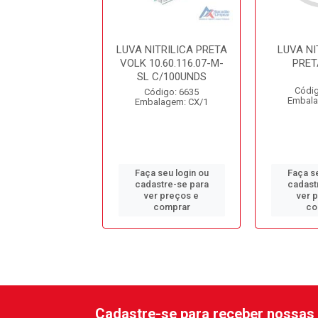
ITRILICA AZUL
LUVA NITRILICA PRETA
LUVA NI
PO DESCARPACK
VOLK 10.60.116.07-M-
PRET
SL C/100UNDS
ódigo: 9619
Códig
Código: 6635
alagem: CX/1
Embala
Embalagem: CX/1
 seu login ou
Faça seu login ou
Faça se
astre-se para
cadastre-se para
cadast
er preços e
ver preços e
ver 
comprar
comprar
co
Cadastre-se para receber nossas 