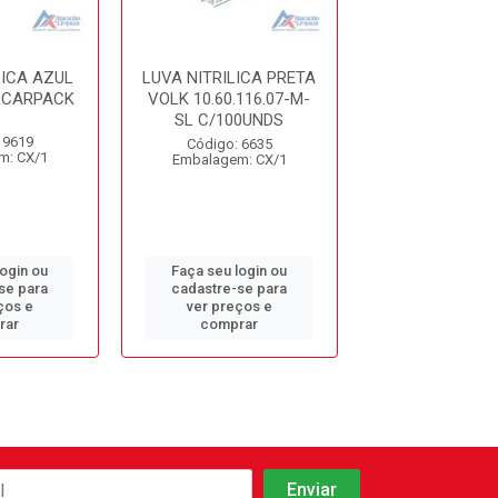
LICA AZUL
LUVA NITRILICA PRETA
LUVA NITRILI
SCARPACK
VOLK 10.60.116.07-M-
PRETA ME
SL C/100UNDS
 9619
Código: 11
Código: 6635
m: CX/1
Embalagem: 
Embalagem: CX/1
login ou
Faça seu login ou
Faça seu log
se para
cadastre-se para
cadastre-se 
ços e
ver preços e
ver preços
rar
comprar
comprar