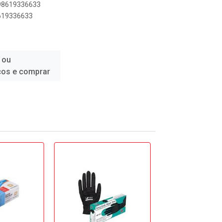
898619336633
8619336633
 ou
ços e comprar