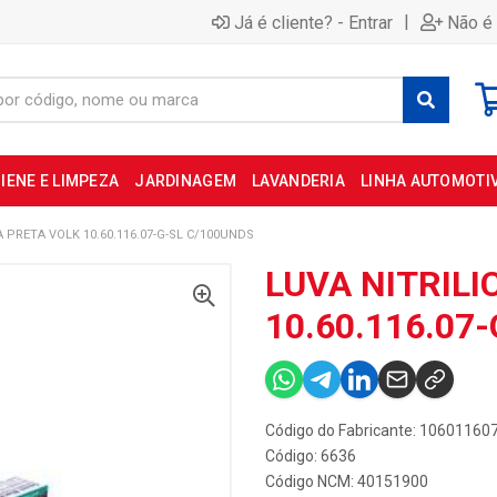
|
Já é cliente? - Entrar
Não é 
IENE E LIMPEZA
JARDINAGEM
LAVANDERIA
LINHA AUTOMOTI
A PRETA VOLK 10.60.116.07-G-SL C/100UNDS
LUVA NITRILI
10.60.116.07
Código do Fabricante: 10601160
Código: 6636
Código NCM: 40151900