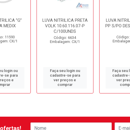
TRILICA ”G”
LUVA NITRILICA PRETA
LUVA NITRI
A MEDIX
VOLK 10.60.116.07-P
PP S/PO DE
C/100UNDS
o: 11593
Código:
Código: 6634
gem: CX/1
Embalage
Embalagem: CX/1
u login ou
Faça seu login ou
Faça seu 
re-se para
cadastre-se para
cadastre-
preços e
ver preços e
ver pre
mprar
comprar
comp
ofertas!