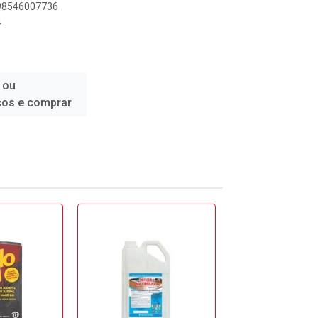
898546007736
4
 ou
ços e comprar