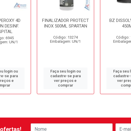
PEROXY 4D
FINALIZADOR PROTECT
BZ DISSOL
N DESINF.
INOX 500ML SPARTAN
450
SPITAL
Código: 13274
Código:
go: 6945
Embalagem: UN/1
Embalage
gem: UN/1
u login ou
Faça seu login ou
Faça seu 
re-se para
cadastre-se para
cadastre-
preços e
ver preços e
ver pre
mprar
comprar
comp
ofertas!