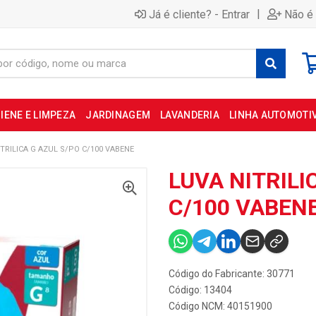
|
Já é cliente? - Entrar
Não é 
IENE E LIMPEZA
JARDINAGEM
LAVANDERIA
LINHA AUTOMOTI
TRILICA G AZUL S/PO C/100 VABENE
LUVA NITRILI
C/100 VABEN
Código do Fabricante: 30771
Código: 13404
Código NCM: 40151900