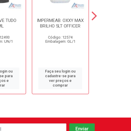
VE TUDO
IMPERMEAB. OXXY MAX
IMPERMEABIL
ML
BRILHO 5LT OFFICER
CLARIM 5
 12493
Código: 12574
Código: 19
m: UN/1
Embalagem: GL/1
Embalagem: 
login ou
Faça seu login ou
Faça seu log
se para
cadastre-se para
cadastre-se 
ços e
ver preços e
ver preços
rar
comprar
comprar