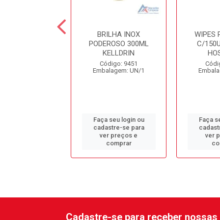
MEABILIZANTE
BRILHA INOX
WIPES 
LARIM 5LT
PODEROSO 300ML
C/150U
KELLDRIN
HO
ódigo: 1958
Código: 9451
Códi
alagem: GL/1
Embalagem: UN/1
Embala
 seu login ou
Faça seu login ou
Faça se
astre-se para
cadastre-se para
cadast
er preços e
ver preços e
ver 
comprar
comprar
co
Cadastre-se para receber nossas 