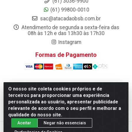
(61) 3036-9900
(61) 99800-0010
sac@atacadaobsb.com.br
Atendimento de segunda a sexta-feira das
08h às 12h e das 13h30 às 17h30
Instagram
Formas de Pagamento
O nosso site coleta cookies próprios e de
Atacadao da Limpeza F. Pereira Queiroz Comercio e
terceiros para proporcionar uma experiência
Distribuicao LTDA - Quadra Qi 10 Lotes 39 e, 41 - Setor
personalizada ao usuário, apresentar publicidade
Industrial (Taguatinga), Brasília/DF - CEP 72.135-100 -
relevante de acordo com o seu perfil e melhorar a
CNPJ 13.184.675/0001-80
qualidade do nosso site.
Aceitar
Negar não essenciais