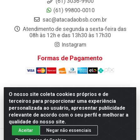
(61) 3036-9900
(61) 99800-0010
sac@atacadaobsb.com.br
Atendimento de segunda a sexta-feira das
08h às 12h e das 13h30 às 17h30
Instagram
Formas de Pagamento
O nosso site coleta cookies próprios e de
Atacadao da Limpeza F. Pereira Queiroz Comercio e
terceiros para proporcionar uma experiência
Distribuicao LTDA - Quadra Qi 10 Lotes 39 e, 41 - Setor
personalizada ao usuário, apresentar publicidade
Industrial (Taguatinga), Brasília/DF - CEP 72.135-100 -
relevante de acordo com o seu perfil e melhorar a
CNPJ 13.184.675/0001-80
qualidade do nosso site.
Aceitar
Negar não essenciais