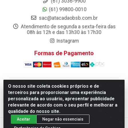
(61) 3036-9900
(61) 99800-0010
sac@atacadaobsb.com.br
Atendimento de segunda a sexta-feira das
08h às 12h e das 13h30 às 17h30
Instagram
Formas de Pagamento
O nosso site coleta cookies próprios e de
Atacadao da Limpeza F. Pereira Queiroz Comercio e
terceiros para proporcionar uma experiência
Distribuicao LTDA - Quadra Qi 10 Lotes 39 e, 41 - Setor
personalizada ao usuário, apresentar publicidade
Industrial (Taguatinga), Brasília/DF - CEP 72.135-100 -
relevante de acordo com o seu perfil e melhorar a
CNPJ 13.184.675/0001-80
qualidade do nosso site.
Aceitar
Negar não essenciais