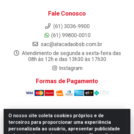
Fale Conosco
(61) 3036-9900
(61) 99800-0010
sac@atacadaobsb.com.br
Atendimento de segunda a sexta-feira das
08h às 12h e das 13h30 às 17h30
Instagram
Formas de Pagamento
O nosso site coleta cookies próprios e de
Atacadao da Limpeza F. Pereira Queiroz Comercio e
terceiros para proporcionar uma experiência
Distribuicao LTDA - Quadra Qi 10 Lotes 39 e, 41 - Setor
personalizada ao usuário, apresentar publicidade
Industrial (Taguatinga), Brasília/DF - CEP 72.135-100 -