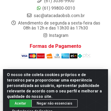
(61) 3036-9900
(61) 99800-0010
sac@atacadaobsb.com.br
Atendimento de segunda a sexta-feira das
08h às 12h e das 13h30 às 17h30
Instagram
Formas de Pagamento
O nosso site coleta cookies próprios e de
Atacadao da Limpeza F. Pereira Queiroz Comercio e
terceiros para proporcionar uma experiência
Distribuicao LTDA - Quadra Qi 10 Lotes 39 e, 41 - Setor
personalizada ao usuário, apresentar publicidade
Industrial (Taguatinga), Brasília/DF - CEP 72.135-100 -
relevante de acordo com o seu perfil e melhorar a
CNPJ 13.184.675/0001-80
qualidade do nosso site.
Aceitar
Negar não essenciais