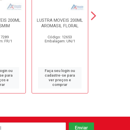
EIS 200ML
LUSTRA MOVEIS 200ML
LUSTRA MOVEI
SMIM
AROMASIL FLORAL
BRY LAVA
 7289
Código: 12653
Código: 72
m: FR/1
Embalagem: UN/1
Embalagem: 
login ou
Faça seu login ou
Faça seu log
se para
cadastre-se para
cadastre-se 
ços e
ver preços e
ver preços
rar
comprar
comprar