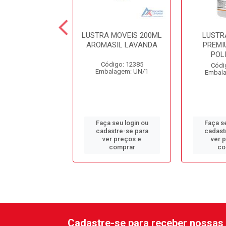
 MOVEIS 200ML
LUSTRA MOVEIS 200ML
LUSTR
Y LAVANDA
AROMASIL LAVANDA
PREMI
POL
ódigo: 7286
Código: 12385
Códi
alagem: FR/1
Embalagem: UN/1
Embala
 seu login ou
Faça seu login ou
Faça se
astre-se para
cadastre-se para
cadast
er preços e
ver preços e
ver 
comprar
comprar
co
Cadastre-se para receber nossas 