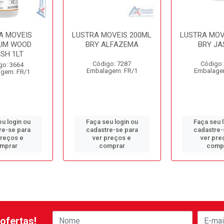
A MOVEIS
LUSTRA MOVEIS 200ML
LUSTRA MOV
UM WOOD
BRY ALFAZEMA
BRY JA
ISH 1LT
Código: 7287
Código:
go: 3664
Embalagem: FR/1
Embalage
gem: FR/1
u login ou
Faça seu login ou
Faça seu 
re-se para
cadastre-se para
cadastre-
preços e
ver preços e
ver pre
mprar
comprar
comp
ofertas!