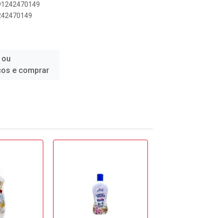
891242470149
1242470149
 ou
ços e comprar