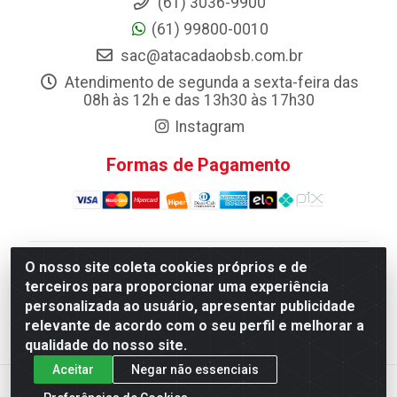
(61) 3036-9900
(61) 99800-0010
sac@atacadaobsb.com.br
Atendimento de segunda a sexta-feira das
08h às 12h e das 13h30 às 17h30
Instagram
Formas de Pagamento
O nosso site coleta cookies próprios e de
Atacadao da Limpeza F. Pereira Queiroz Comercio e
terceiros para proporcionar uma experiência
Distribuicao LTDA - Quadra Qi 10 Lotes 39 e, 41 - Setor
personalizada ao usuário, apresentar publicidade
Industrial (Taguatinga), Brasília/DF - CEP 72.135-100 -
relevante de acordo com o seu perfil e melhorar a
CNPJ 13.184.675/0001-80
qualidade do nosso site.
Aceitar
Negar não essenciais