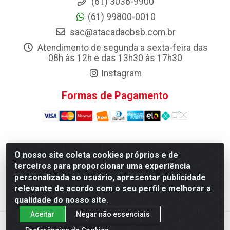
(61) 3036-9900
(61) 99800-0010
sac@atacadaobsb.com.br
Atendimento de segunda a sexta-feira das
08h às 12h e das 13h30 às 17h30
Instagram
Formas de Pagamento
O nosso site coleta cookies próprios e de
Atacadao da Limpeza F. Pereira Queiroz Comercio e
terceiros para proporcionar uma experiência
Distribuicao LTDA - Quadra Qi 10 Lotes 39 e, 41 - Setor
personalizada ao usuário, apresentar publicidade
Industrial (Taguatinga), Brasília/DF - CEP 72.135-100 -
relevante de acordo com o seu perfil e melhorar a
CNPJ 13.184.675/0001-80
qualidade do nosso site.
Aceitar
Negar não essenciais