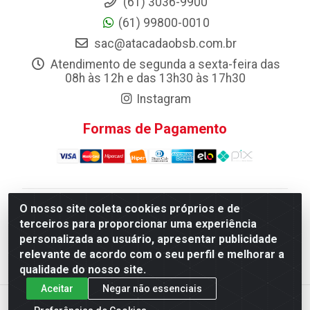
(61) 3036-9900
(61) 99800-0010
sac@atacadaobsb.com.br
Atendimento de segunda a sexta-feira das
08h às 12h e das 13h30 às 17h30
Instagram
Formas de Pagamento
O nosso site coleta cookies próprios e de
Atacadao da Limpeza F. Pereira Queiroz Comercio e
terceiros para proporcionar uma experiência
Distribuicao LTDA - Quadra Qi 10 Lotes 39 e, 41 - Setor
personalizada ao usuário, apresentar publicidade
Industrial (Taguatinga), Brasília/DF - CEP 72.135-100 -
relevante de acordo com o seu perfil e melhorar a
CNPJ 13.184.675/0001-80
qualidade do nosso site.
Aceitar
Negar não essenciais