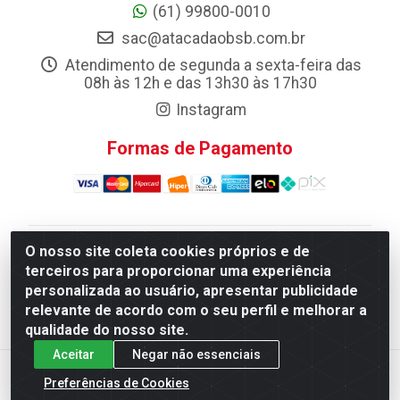
(61) 99800-0010
sac@atacadaobsb.com.br
Atendimento de segunda a sexta-feira das
08h às 12h e das 13h30 às 17h30
Instagram
Formas de Pagamento
O nosso site coleta cookies próprios e de
Atacadao da Limpeza F. Pereira Queiroz Comercio e
terceiros para proporcionar uma experiência
Distribuicao LTDA - Quadra Qi 10 Lotes 39 e, 41 - Setor
personalizada ao usuário, apresentar publicidade
Industrial (Taguatinga), Brasília/DF - CEP 72.135-100 -
relevante de acordo com o seu perfil e melhorar a
CNPJ 13.184.675/0001-80
qualidade do nosso site.
Aceitar
Negar não essenciais
Preferências de Cookies