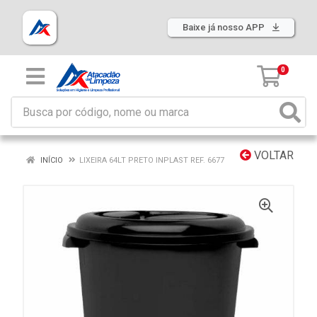
Baixe já nosso APP
0
VOLTAR
INÍCIO
LIXEIRA 64LT PRETO INPLAST REF. 6677