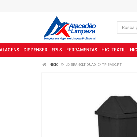
BALAGENS
DISPENSER
EPI'S
FERRAMENTAS
HIG. TEXTIL
HIG
INÍCIO
LIXEIRA 60LT QUAD. C/ TP BASC.PT