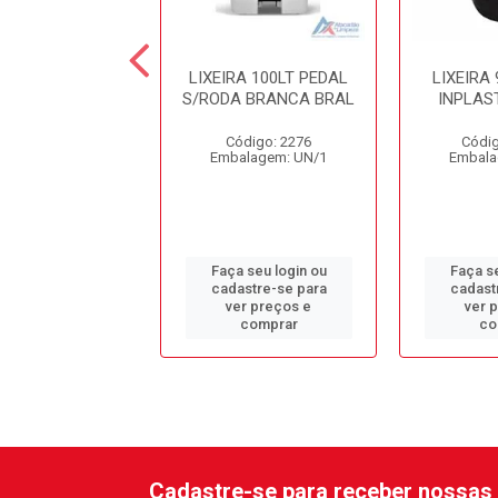
RA 14LT PRETA
LIXEIRA 100LT PEDAL
LIXEIRA
MPIA 30X24CM
S/RODA BRANCA BRAL
INPLAST
ódigo: 9416
Código: 2276
Códig
alagem: UN/1
Embalagem: UN/1
Embala
 seu login ou
Faça seu login ou
Faça se
astre-se para
cadastre-se para
cadast
er preços e
ver preços e
ver 
comprar
comprar
co
Cadastre-se para receber nossas 