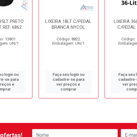
 95LT PRETO
LIXEIRA 18LT C/PEDAL
LIXEIRA 36
 REF. 6862
BRANCA NYCOL
C/PEDAL
o: 13801
Código: 8822
Código:
gem: UN/1
Embalagem: UN/1
Embalage
u login ou
Faça seu login ou
Faça seu 
re-se para
cadastre-se para
cadastre-
preços e
ver preços e
ver pre
mprar
comprar
comp
ofertas!