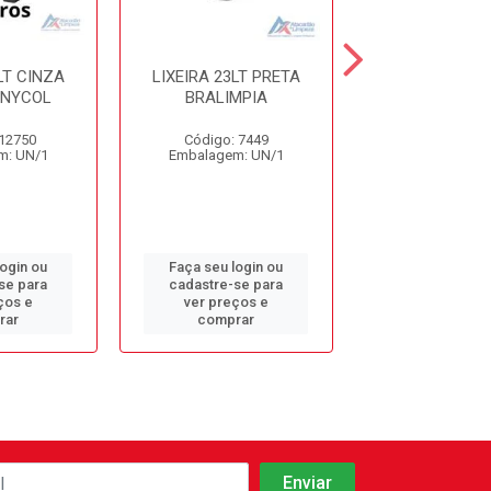
LT CINZA
LIXEIRA 23LT PRETA
LIXEIRA 14LT
 NYCOL
BRALIMPIA
BRALIMPIA 3
 12750
Código: 7449
Código: 94
m: UN/1
Embalagem: UN/1
Embalagem: 
login ou
Faça seu login ou
Faça seu log
se para
cadastre-se para
cadastre-se 
ços e
ver preços e
ver preços
rar
comprar
comprar