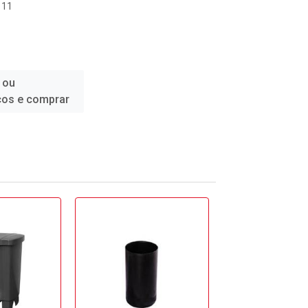
111
1
 ou
ços e comprar