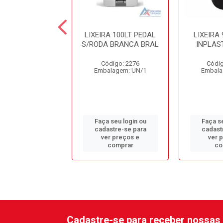
RA 14LT PRETA
LIXEIRA 100LT PEDAL
LIXEIRA
MPIA 30X24CM
S/RODA BRANCA BRAL
INPLAST
ódigo: 9416
Código: 2276
Códig
alagem: UN/1
Embalagem: UN/1
Embala
 seu login ou
Faça seu login ou
Faça se
astre-se para
cadastre-se para
cadast
er preços e
ver preços e
ver 
comprar
comprar
co
Cadastre-se para receber nossas 