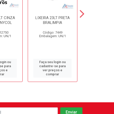
LT CINZA
LIXEIRA 23LT PRETA
LIXEIRA 14LT
 NYCOL
BRALIMPIA
BRALIMPIA 3
 12750
Código: 7449
Código: 94
m: UN/1
Embalagem: UN/1
Embalagem: 
login ou
Faça seu login ou
Faça seu log
se para
cadastre-se para
cadastre-se 
ços e
ver preços e
ver preços
rar
comprar
comprar