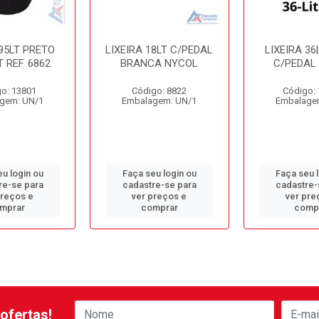
 95LT PRETO
LIXEIRA 18LT C/PEDAL
LIXEIRA 36
 REF. 6862
BRANCA NYCOL
C/PEDAL
o: 13801
Código: 8822
Código:
gem: UN/1
Embalagem: UN/1
Embalage
u login ou
Faça seu login ou
Faça seu 
re-se para
cadastre-se para
cadastre-
preços e
ver preços e
ver pre
mprar
comprar
comp
ofertas!