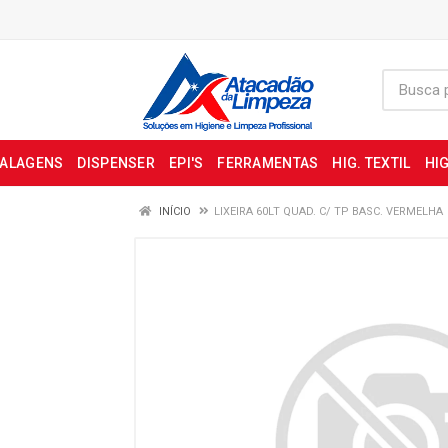
BALAGENS
DISPENSER
EPI'S
FERRAMENTAS
HIG. TEXTIL
HIG
INÍCIO
LIXEIRA 60LT QUAD. C/ TP BASC. VERMELHA