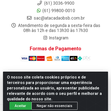
(61) 3036-9900
(61) 99800-0010
sac@atacadaobsb.com.br
Atendimento de segunda a sexta-feira das
08h às 12h e das 13h30 às 17h30
Instagram
Formas de Pagamento
O nosso site coleta cookies próprios e de
Atacadao da Limpeza F. Pereira Queiroz Comercio e
terceiros para proporcionar uma experiência
Distribuicao LTDA - Quadra Qi 10 Lotes 39 e, 41 - Setor
personalizada ao usuário, apresentar publicidade
Industrial (Taguatinga), Brasília/DF - CEP 72.135-100 -
relevante de acordo com o seu perfil e melhorar a
CNPJ 13.184.675/0001-80
qualidade do nosso site.
Aceitar
Negar não essenciais