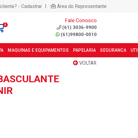
|
cliente? - Cadastrar
Área do Representante
Fale Conosco
0
(61) 3036-9900
(61)99800-0010
VA
MAQUINAS E EQUIPAMENTOS
PAPELARIA
SEGURANCA
UT
VOLTAR
T BASCULANTE
NIR