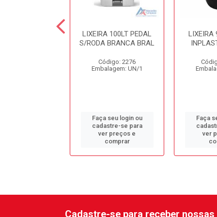
RA 14LT PRETA
LIXEIRA 100LT PEDAL
LIXEIRA
MPIA 30X24CM
S/RODA BRANCA BRAL
INPLAST
ódigo: 9416
Código: 2276
Códig
alagem: UN/1
Embalagem: UN/1
Embala
 seu login ou
Faça seu login ou
Faça se
astre-se para
cadastre-se para
cadast
er preços e
ver preços e
ver 
comprar
comprar
co
Cadastre-se para receber nossas 