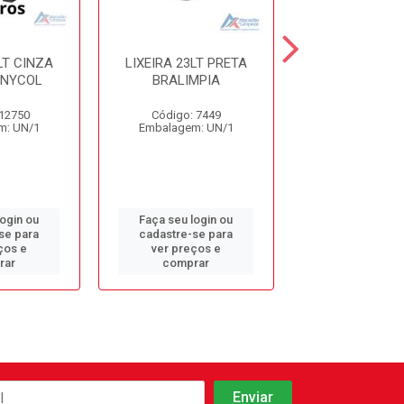
LT CINZA
LIXEIRA 23LT PRETA
LIXEIRA 14LT
 NYCOL
BRALIMPIA
BRALIMPIA 3
 12750
Código: 7449
Código: 94
m: UN/1
Embalagem: UN/1
Embalagem: 
login ou
Faça seu login ou
Faça seu log
se para
cadastre-se para
cadastre-se 
ços e
ver preços e
ver preços
rar
comprar
comprar