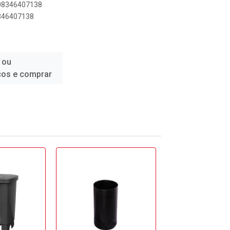
908346407138
8346407138
 ou
ços e comprar