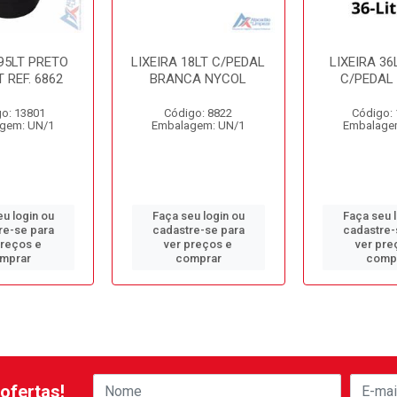
 95LT PRETO
LIXEIRA 18LT C/PEDAL
LIXEIRA 36
 REF. 6862
BRANCA NYCOL
C/PEDAL
o: 13801
Código: 8822
Código:
gem: UN/1
Embalagem: UN/1
Embalage
u login ou
Faça seu login ou
Faça seu 
re-se para
cadastre-se para
cadastre-
preços e
ver preços e
ver pre
mprar
comprar
comp
ofertas!