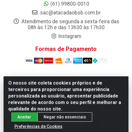
(61) 99800-0010
sac@atacadaobsb.com.br
Atendimento de segunda a sexta-feira das
08h às 12h e das 13h30 às 17h30
Instagram
Formas de Pagamento
O nosso site coleta cookies próprios e de
Atacadao da Limpeza F. Pereira Queiroz Comercio e
terceiros para proporcionar uma experiência
Distribuicao LTDA - Quadra Qi 10 Lotes 39 e, 41 - Setor
personalizada ao usuário, apresentar publicidade
Industrial (Taguatinga), Brasília/DF - CEP 72.135-100 -
relevante de acordo com o seu perfil e melhorar a
CNPJ 13.184.675/0001-80
qualidade do nosso site.
Aceitar
Negar não essenciais
Preferências de Cookies