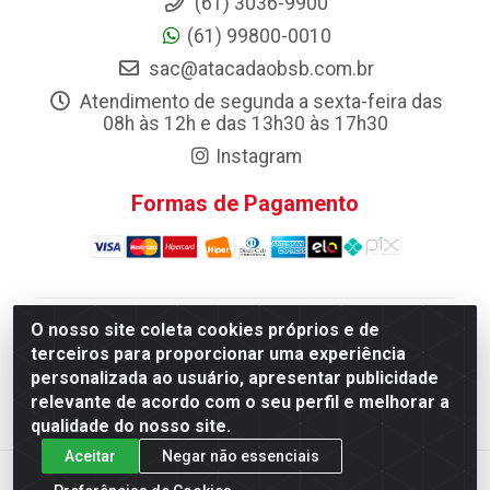
(61) 3036-9900
(61) 99800-0010
sac@atacadaobsb.com.br
Atendimento de segunda a sexta-feira das
08h às 12h e das 13h30 às 17h30
Instagram
Formas de Pagamento
O nosso site coleta cookies próprios e de
Atacadao da Limpeza F. Pereira Queiroz Comercio e
terceiros para proporcionar uma experiência
Distribuicao LTDA - Quadra Qi 10 Lotes 39 e, 41 - Setor
personalizada ao usuário, apresentar publicidade
Industrial (Taguatinga), Brasília/DF - CEP 72.135-100 -
relevante de acordo com o seu perfil e melhorar a
CNPJ 13.184.675/0001-80
qualidade do nosso site.
Aceitar
Negar não essenciais