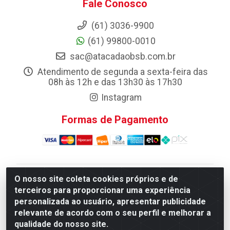
Fale Conosco
(61) 3036-9900
(61) 99800-0010
sac@atacadaobsb.com.br
Atendimento de segunda a sexta-feira das
08h às 12h e das 13h30 às 17h30
Instagram
Formas de Pagamento
O nosso site coleta cookies próprios e de
Atacadao da Limpeza F. Pereira Queiroz Comercio e
terceiros para proporcionar uma experiência
Distribuicao LTDA - Quadra Qi 10 Lotes 39 e, 41 - Setor
personalizada ao usuário, apresentar publicidade
Industrial (Taguatinga), Brasília/DF - CEP 72.135-100 -
relevante de acordo com o seu perfil e melhorar a
CNPJ 13.184.675/0001-80
qualidade do nosso site.