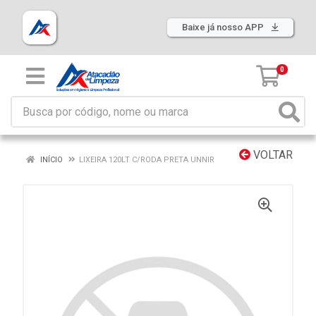
Baixe já nosso APP
0
VOLTAR
INÍCIO
LIXEIRA 120LT C/RODA PRETA UNNIR