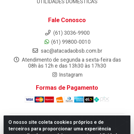
UTILIDADES DOMESTICAS
Fale Conosco
(61) 3036-9900
(61) 99800-0010
sac@atacadaobsb.com.br
Atendimento de segunda a sexta-feira das
08h às 12h e das 13h30 às 17h30
Instagram
Formas de Pagamento
O nosso site coleta cookies próprios e de
Atacadao da Limpeza F. Pereira Queiroz Comercio e
terceiros para proporcionar uma experiência
Distribuicao LTDA - Quadra Qi 10 Lotes 39 e, 41 - Setor