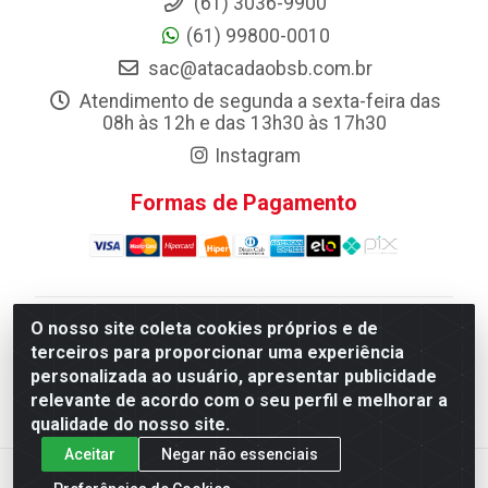
(61) 3036-9900
(61) 99800-0010
sac@atacadaobsb.com.br
Atendimento de segunda a sexta-feira das
08h às 12h e das 13h30 às 17h30
Instagram
Formas de Pagamento
O nosso site coleta cookies próprios e de
Atacadao da Limpeza F. Pereira Queiroz Comercio e
terceiros para proporcionar uma experiência
Distribuicao LTDA - Quadra Qi 10 Lotes 39 e, 41 - Setor
personalizada ao usuário, apresentar publicidade
Industrial (Taguatinga), Brasília/DF - CEP 72.135-100 -
relevante de acordo com o seu perfil e melhorar a
CNPJ 13.184.675/0001-80
qualidade do nosso site.
Aceitar
Negar não essenciais