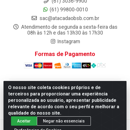
(61) 3036-9900
(61) 99800-0010
sac@atacadaobsb.com.br
Atendimento de segunda a sexta-feira das
08h às 12h e das 13h30 às 17h30
Instagram
Formas de Pagamento
O nosso site coleta cookies próprios e de
Atacadao da Limpeza F. Pereira Queiroz Comercio e
terceiros para proporcionar uma experiência
Distribuicao LTDA - Quadra Qi 10 Lotes 39 e, 41 - Setor
personalizada ao usuário, apresentar publicidade
Industrial (Taguatinga), Brasília/DF - CEP 72.135-100 -
relevante de acordo com o seu perfil e melhorar a
CNPJ 13.184.675/0001-80
qualidade do nosso site.
Aceitar
Negar não essenciais