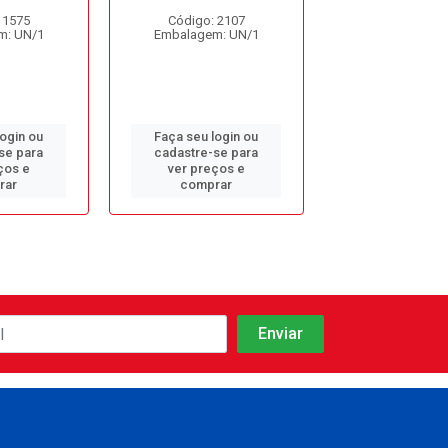
 1575
Código: 2107
Código: 39
m: UN/1
Embalagem: UN/1
Embalagem: 
login ou
Faça seu login ou
Faça seu log
se para
cadastre-se para
cadastre-se 
ços e
ver preços e
ver preços
rar
comprar
comprar