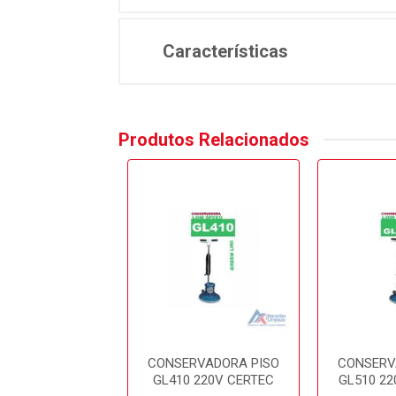
Características
Produtos Relacionados
RVADORA PISO
CONSERVADORA PISO
CONSERV
 220V CERTEC
GL410 220V CERTEC
GL510 22