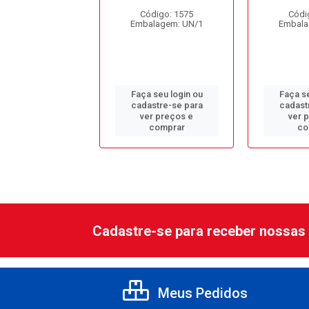
ódigo: 3963
Código: 1575
Códi
alagem: UN/1
Embalagem: UN/1
Embala
 seu login ou
Faça seu login ou
Faça se
astre-se para
cadastre-se para
cadast
er preços e
ver preços e
ver 
comprar
comprar
co
Cadastre-se para receber nossas 
Meus Pedidos