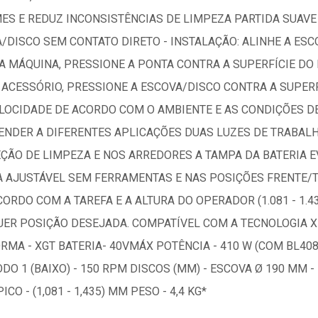
S E REDUZ INCONSISTÊNCIAS DE LIMPEZA PARTIDA SUAVE 
/DISCO SEM CONTATO DIRETO - INSTALAÇÃO: ALINHE A ES
A MÁQUINA, PRESSIONE A PONTA CONTRA A SUPERFÍCIE DO 
CESSÓRIO, PRESSIONE A ESCOVA/DISCO CONTRA A SUPERFÍ
ELOCIDADE DE ACORDO COM O AMBIENTE E AS CONDIÇÕES D
TENDER A DIFERENTES APLICAÇÕES DUAS LUZES DE TRABAL
ÇÃO DE LIMPEZA E NOS ARREDORES A TAMPA DA BATERIA E
ÇA AJUSTÁVEL SEM FERRAMENTAS E NAS POSIÇÕES FRENTE/
RDO COM A TAREFA E A ALTURA DO OPERADOR (1.081 - 1.4
UER POSIÇÃO DESEJADA. COMPATÍVEL COM A TECNOLOGIA 
MA - XGT BATERIA- 40VMÁX POTÊNCIA - 410 W (COM BL4080
DO 1 (BAIXO) - 150 RPM DISCOS (MM) - ESCOVA Ø 190 MM
O - (1,081 - 1,435) MM PESO - 4,4 KG*