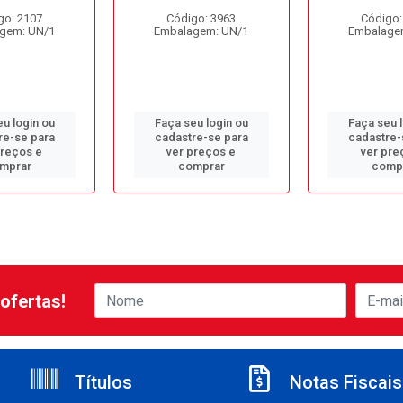
go: 2107
Código: 3963
Código:
gem: UN/1
Embalagem: UN/1
Embalage
u login ou
Faça seu login ou
Faça seu 
re-se para
cadastre-se para
cadastre-
preços e
ver preços e
ver pre
mprar
comprar
comp
ofertas!
Títulos
Notas Fiscais