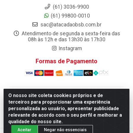
(61) 3036-9900
(61) 99800-0010
sac@atacadaobsb.com.br
Atendimento de segunda a sexta-feira das
08h às 12h e das 13h30 às 17h30
Instagram
Formas de Pagamento
O nosso site coleta cookies próprios e de
Atacadao da Limpeza F. Pereira Queiroz Comercio e
terceiros para proporcionar uma experiência
Distribuicao LTDA - Quadra Qi 10 Lotes 39 e, 41 - Setor
personalizada ao usuário, apresentar publicidade
Industrial (Taguatinga), Brasília/DF - CEP 72.135-100 -
relevante de acordo com o seu perfil e melhorar a
CNPJ 13.184.675/0001-80
qualidade do nosso site.
Aceitar
Negar não essenciais